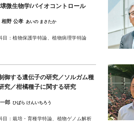
土壌微生物学/バイオコントロール
相野 公孝
あいの まさたか
科目：植物保護学特論、植物病理学特論
制御する遺伝子の研究／ソルガム種
研究／柑橘種子に関する研究
健一郎
ひばら けんいちろう
科目：栽培・育種学特論、植物ゲノム解析