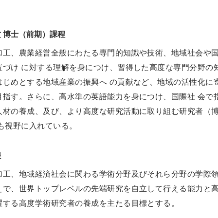
 博士（前期）課程
加⼯、農業経営全般にわたる専門的知識や技術、地域社会や
置づけ に対する理解を⾝につけ、習得した⾼度な専門分野の
はじめとする地域産業の振興へ の貢献など、地域の活性化に
目指す。さらに、⾼⽔準の英語能⼒を⾝につけ、国際社 会で
⼈材の養成、及び、より⾼度な研究活動に取り組む研究者（
成も視野に入れている。
程
加工、地域経済社会に関わる学術分野及びそれら分野の学際
えで、世界トップレベルの先端研究を自立して行える能力と
躍する高度学術研究者の養成を主たる目標とする。