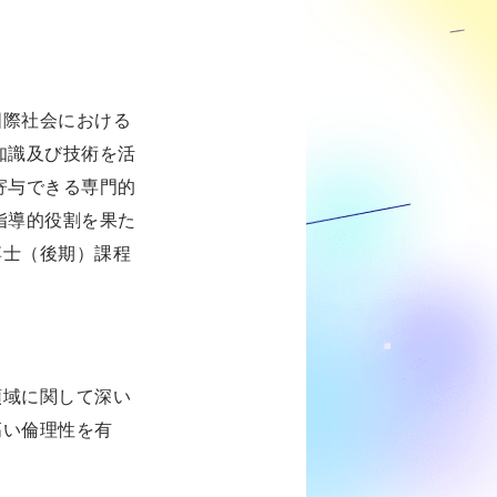
国際社会における
知識及び技術を活
寄与できる専門的
指導的役割を果た
博士（後期）課程
領域に関して深い
高い倫理性を有