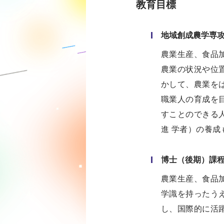
教育目標
地域創成農学専攻
農業生産、⾷品
農業の状況や位
かして、農業を
職業⼈の育成を
すことのできる
進 学者）の養
博士（後期）課
農業生産、食品
学識を持ったう
し、国際的に活