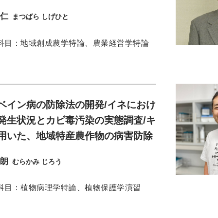
茂仁
まつばら しげひと
科目：地域創成農学特論、農業経営学特論
ベイン病の防除法の開発/イネにおけ
発生状況とカビ毒汚染の実態調査/キ
用いた、地域特産農作物の病害防除
二朗
むらかみ じろう
科目：植物病理学特論、植物保護学演習