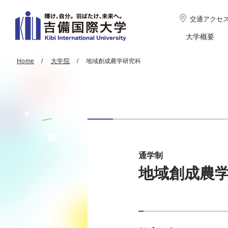
交通アクセ
大学概要
Home
大学院
地域創成農学研究科
通学制
地域創成農