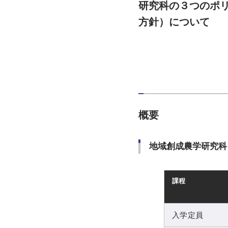
研究科の３つのポ
方針）について
概要
地域創成農学研究科
課程
入学定員