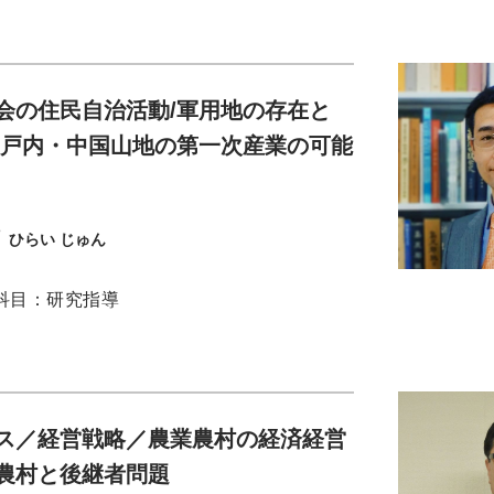
会の住民自治活動/軍用地の存在と
瀬戸内・中国山地の第一次産業の可能
ひらい じゅん
科目：研究指導
ス／経営戦略／農業農村の経済経営
農村と後継者問題