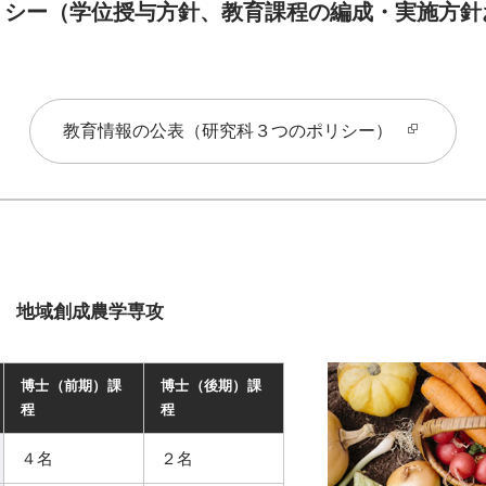
リシー（学位授与方針、教育課程の編成・実施方針
教育情報の公表（研究科３つのポリシー）
 地域創成農学専攻
博士（前期）課
博士（後期）課
程
程
４名
２名