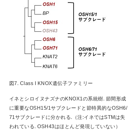
図7. Class I KNOX遺伝子ファミリー
イネとシロイヌナズナのKNOX1の系統樹. 節間形成
に重要なOSH15/1サブクレードと節特異的なOSH6/
71サブクレードに分かれる.（注:イネではSTMは失
われている. OSH43はほとんど発現していない）