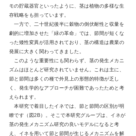
モの貯蔵器官といったように、茎は植物の多様な生
存戦略をも担っています。
一方で、二十世紀後半に穀物の倒伏耐性と収量を
劇的に増加させた「緑の革命」では、節間が短くな
った矮性変異が活用されており、茎の構造は農業の
発展に大きく関わってきました。
このような重要性にも関わらず、茎の発生メカニ
ズムはほとんど研究されていません。これは主に、
節と節間は多くの種で外見上の形態的特徴が乏し
く、発生学的なアプローチが困難であったためと考
えられます。
本研究で着目したイネでは、節と節間の区別が明
瞭です（図2B）。そこで本研究グループは、イネが
茎の発生メカニズム研究の良いモデルになると考
え、イネを用いて節と節間が生じるメカニズムを解