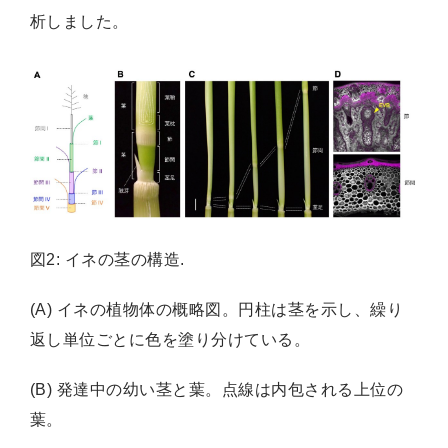
析しました。
図2: イネの茎の構造.
(A) イネの植物体の概略図。円柱は茎を示し、繰り
返し単位ごとに色を塗り分けている。
(B) 発達中の幼い茎と葉。点線は内包される上位の
葉。