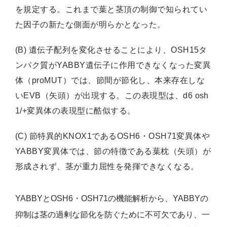
を規定する。これまで葉と茎頂の制御で知られてい
た因子の新たな側面が明らかとなった。
(B) 遺伝子配列を変化させることにより、OSH15タ
ンパク質がYABBY遺伝子に作用できなくなった変異
体（proMUT）では、節間が節化し、本来存在しな
いEVB（矢頭）が出現する。この表現型は、d6 osh
1/+変異体の表現型に酷似する。
(C) 節特異的KNOX1であるOSH6・OSH71変異体や
YABBY変異体では、節の特徴である葉枕（矢頭）が
形成されず、茎が重力屈性を発揮できなくなる。
YABBYとOSH6・OSH71の機能解析から、YABBYの
抑制は茎の過剰な節化を防ぐために不可欠であり、一