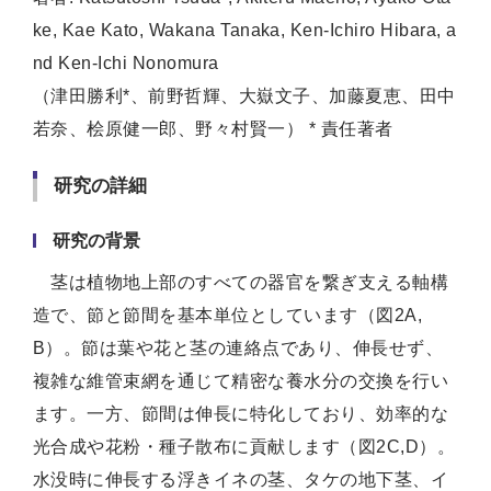
ke, Kae Kato, Wakana Tanaka, Ken-Ichiro Hibara, a
nd Ken-Ichi Nonomura
（津田勝利*、前野哲輝、大嶽文子、加藤夏恵、田中
若奈、桧原健一郎、野々村賢一） * 責任著者
研究の詳細
研究の背景
茎は植物地上部のすべての器官を繋ぎ支える軸構
造で、節と節間を基本単位としています（図2A,
B）。節は葉や花と茎の連絡点であり、伸長せず、
複雑な維管束網を通じて精密な養水分の交換を行い
ます。一方、節間は伸長に特化しており、効率的な
光合成や花粉・種子散布に貢献します（図2C,D）。
水没時に伸長する浮きイネの茎、タケの地下茎、イ