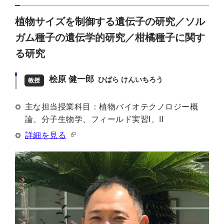
植物サイズを制御する遺伝子の研究／ソル
ガム種子の遺伝学的研究／柑橘種子に関す
る研究
桧原 健一郎
ひばら けんいちろう
教授
主な担当授業科目：植物バイオテクノロジー概
論、分子生物学、フィールド実習I、II
詳細を見る