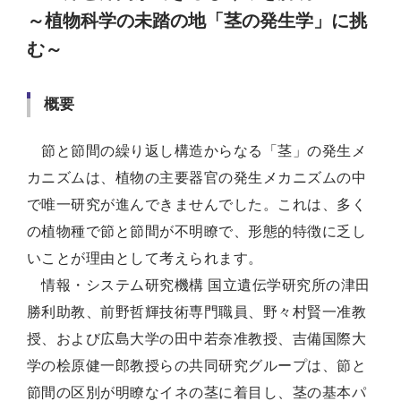
～植物科学の未踏の地「茎の発生学」に挑
む～
概要
節と節間の繰り返し構造からなる「茎」の発生メ
カニズムは、植物の主要器官の発生メカニズムの中
で唯一研究が進んできませんでした。これは、多く
の植物種で節と節間が不明瞭で、形態的特徴に乏し
いことが理由として考えられます。
情報・システム研究機構 国立遺伝学研究所の津田
勝利助教、前野哲輝技術専門職員、野々村賢一准教
授、および広島大学の田中若奈准教授、吉備国際大
学の桧原健一郎教授らの共同研究グループは、節と
節間の区別が明瞭なイネの茎に着目し、茎の基本パ