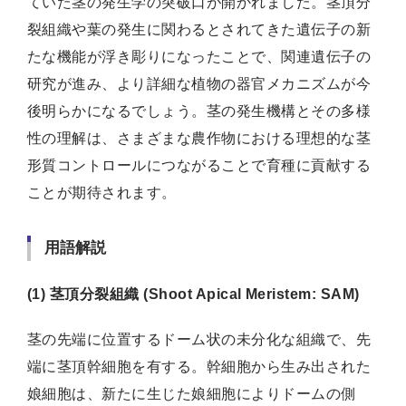
ていた茎の発生学の突破口が開かれました。茎頂分
裂組織や葉の発生に関わるとされてきた遺伝子の新
たな機能が浮き彫りになったことで、関連遺伝子の
研究が進み、より詳細な植物の器官メカニズムが今
後明らかになるでしょう。茎の発生機構とその多様
性の理解は、さまざまな農作物における理想的な茎
形質コントロールにつながることで育種に貢献する
ことが期待されます。
用語解説
(1) 茎頂分裂組織 (Shoot Apical Meristem: SAM)
茎の先端に位置するドーム状の未分化な組織で、先
端に茎頂幹細胞を有する。幹細胞から生み出された
娘細胞は、新たに生じた娘細胞によりドームの側