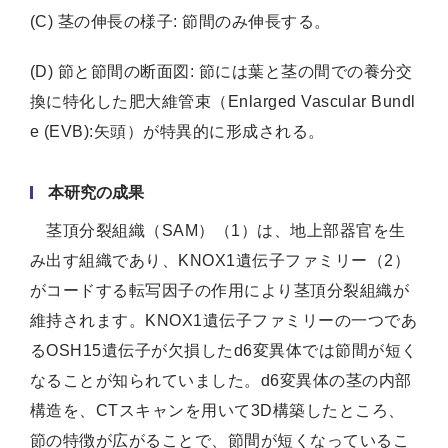
(C) 茎の伸長の様子: 節間のみ伸長する。
(D) 節と節間の断面図: 節には葉と茎の間での養分交
換に特化した肥大維管束（Enlarged Vascular Bundl
e (EVB):矢頭）が特異的に形成される。
本研究の成果
茎頂分裂組織（SAM）（1）は、地上部器官を生
み出す組織であり、KNOX1遺伝子ファミリー（2）
がコードする転写因子の作用により茎頂分裂組織が
維持されます。KNOX1遺伝子ファミリーの一つであ
るOSH15遺伝子が欠損したd6変異体では節間が短く
なることが知られていました。d6変異体の茎の内部
構造を、CTスキャンを用いて3D構築したところ、
節の特徴が広がることで、節間が短くなっているこ