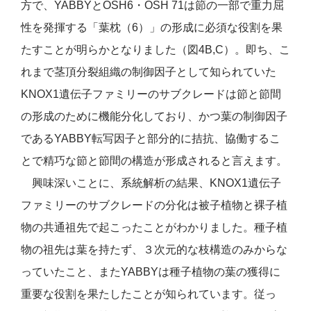
方で、YABBYとOSH6・OSH 71は節の一部で重力屈
性を発揮する「葉枕（6）」の形成に必須な役割を果
たすことが明らかとなりました（図4B,C）。即ち、こ
れまで茎頂分裂組織の制御因子として知られていた
KNOX1遺伝子ファミリーのサブクレードは節と節間
の形成のために機能分化しており、かつ葉の制御因子
であるYABBY転写因子と部分的に拮抗、協働するこ
とで精巧な節と節間の構造が形成されると言えます。
興味深いことに、系統解析の結果、KNOX1遺伝子
ファミリーのサブクレードの分化は被子植物と裸子植
物の共通祖先で起こったことがわかりました。種子植
物の祖先は葉を持たず、３次元的な枝構造のみからな
っていたこと、またYABBYは種子植物の葉の獲得に
重要な役割を果たしたことが知られています。従っ