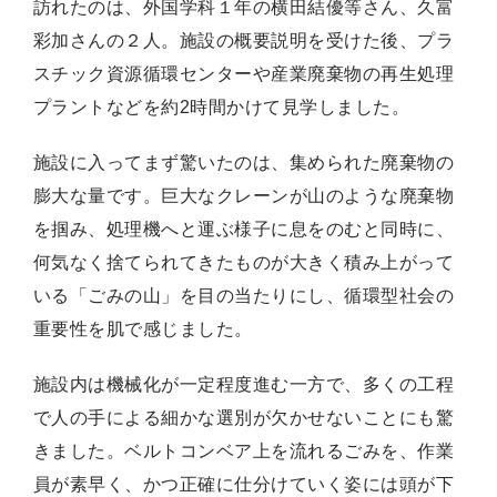
訪れたのは、外国学科１年の横田結優等さん、久富
彩加さんの２人。施設の概要説明を受けた後、プラ
スチック資源循環センターや産業廃棄物の再生処理
プラントなどを約2時間かけて見学しました。
施設に入ってまず驚いたのは、集められた廃棄物の
膨大な量です。巨大なクレーンが山のような廃棄物
を掴み、処理機へと運ぶ様子に息をのむと同時に、
何気なく捨てられてきたものが大きく積み上がって
いる「ごみの山」を目の当たりにし、循環型社会の
重要性を肌で感じました。
施設内は機械化が一定程度進む一方で、多くの工程
で人の手による細かな選別が欠かせないことにも驚
きました。ベルトコンベア上を流れるごみを、作業
員が素早く、かつ正確に仕分けていく姿には頭が下