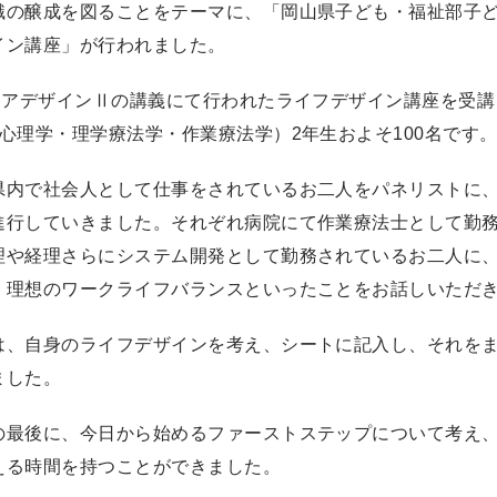
識の醸成を図ることをテーマに、「岡山県子ども・福祉部子
イン講座」が行われました。
ャリアデザインⅡの講義にて行われたライフデザイン講座を受
心理学・理学療法学・作業療法学）2年生およそ100名です
県内で社会人として仕事をされているお二人をパネリストに
進行していきました。それぞれ病院にて作業療法士として勤
理や経理さらにシステム開発として勤務されているお二人に
・理想のワークライフバランスといったことをお話しいただ
は、自身のライフデザインを考え、シートに記入し、それを
ました。
の最後に、今日から始めるファーストステップについて考え
える時間を持つことができました。