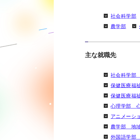
社会科学部
農学部
主な就職先
社会科学部
保健医療福
保健医療福
心理学部 
アニメーシ
農学部 地
外国語学部