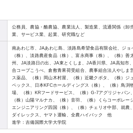
公務員、農協・酪農協、農業法人、製造業、流通関係（卸
業、サービス業、起業、研究職など
南あわじ市、JAあわじ島、淡路島希望食品有限会社、ジョ
（株）、淡路農産食品（株）、富永商事（株）、（株）善
州、JA淡路日の出、JA東とくしま、JA香川県、JA高知市
合コープこうべ、倉敷青果荷受組合、農事組合法人やしま
ス薬品、（株）岡山木村屋、（株）近畿クボタ、（株）ジ
ペックス、日本KFCホールディングス（株）、（株）鳥渕
場、（株）KRフードサービス、（株）G-7アグリジャパン
（株）山陽マルナカ、（株）音羽、（株）くらコーポレー
エンジニアリング四国（株）、（株）チェリオ中部、就農
ダイレックス、ヤマト運輸、全農ハイバック 他
進学：吉備国際大学大学院