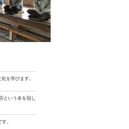
文化を学びます。
宗という名を冠し
です。