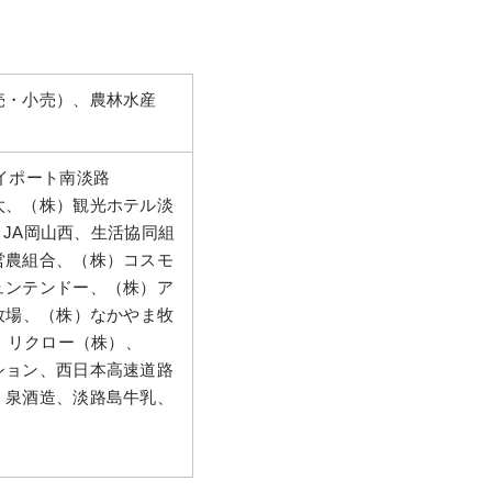
売・小売）、農林水産
イポート南淡路
太、（株）観光ホテル淡
、JA岡山西、生活協同組
営農組合、（株）コスモ
ュンテンドー、（株）ア
牧場、（株）なかやま牧
、リクロー（株）、
ション、西日本高速道路
、泉酒造、淡路島牛乳、