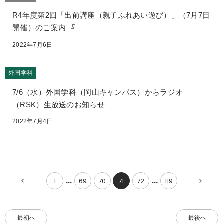
R4年度第2回「出前講座（親子ふれあい遊び）」（7月7日
開催）のご案内
2022年7月6日
外国学科
7/6（水）外国学科（岡山キャンパス）からラジオ
（RSK）生放送のお知らせ
2022年7月4日
1
69
70
71
72
119
...
...
前
次
20
20
件
件
へ
へ
最初へ
最後へ