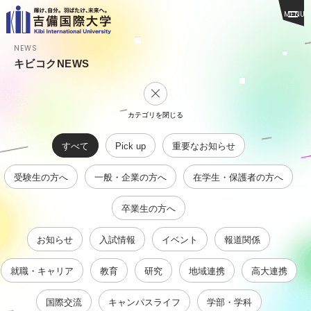
MENU
NEWS
キビコクNEWS
カテゴリを閉じる
すべて
Pick up
重要なお知らせ
受験生の方へ
一般・企業の方へ
在学生・保護者の方へ
卒業生の方へ
お知らせ
入試情報
イベント
報道関係
就職・キャリア
教育
研究
地域連携
高大連携
国際交流
キャンパスライフ
学部・学科