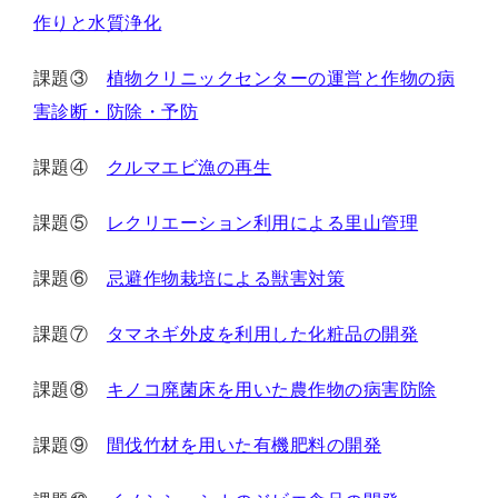
作りと水質浄化
課題③
植物クリニックセンターの運営と作物の病
害診断・防除・予防
課題④
クルマエビ漁の再生
課題⑤
レクリエーション利用による里山管理
課題⑥
忌避作物栽培による獣害対策
課題⑦
タマネギ外皮を利用した化粧品の開発
課題⑧
キノコ廃菌床を用いた農作物の病害防除
課題⑨
間伐竹材を用いた有機肥料の開発