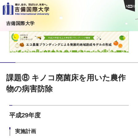
MENU
吉備国際大学
課題⑧ キノコ廃菌床を用いた農作
物の病害防除
平成29年度
実施計画