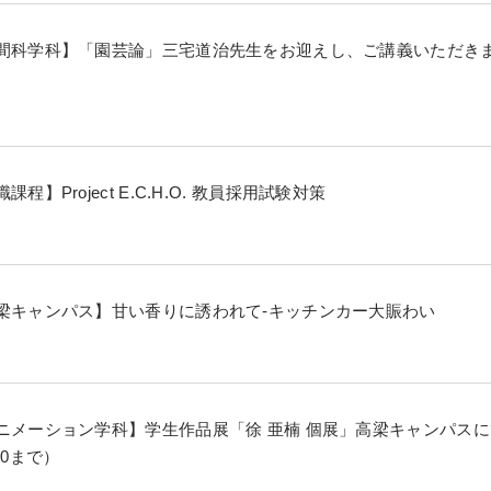
間科学科】「園芸論」三宅道治先生をお迎えし、ご講義いただき
課程】Project E.C.H.O. 教員採用試験対策
梁キャンパス】甘い香りに誘われて-キッチンカー大賑わい
ニメーション学科】学生作品展「徐 亜楠 個展」高梁キャンパス
20まで）