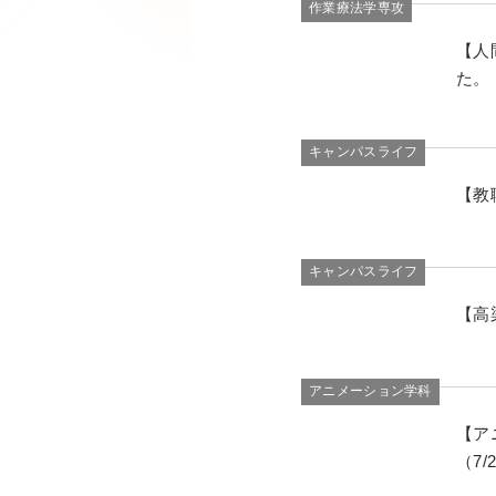
作業療法学専攻
【人
た。
キャンパスライフ
【教職
キャンパスライフ
【高
アニメーション学科
【ア
（7/