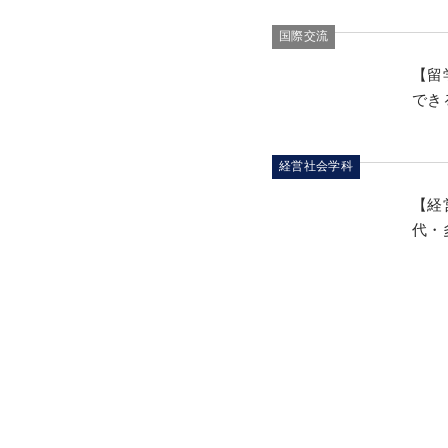
国際交流
【留
でき
経営社会学科
【経
代・