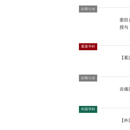
お知らせ
栗田
授与
看護学科
【看
お知らせ
吉備
外国学科
【外