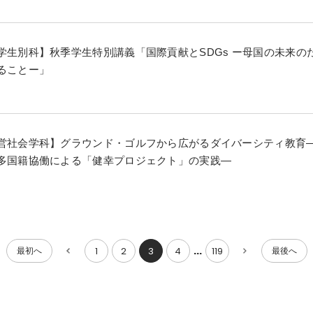
学生別科】秋季学生特別講義「国際貢献とSDGs ー母国の未来の
ることー」
営社会学科】グラウンド・ゴルフから広がるダイバーシティ教育
多国籍協働による「健幸プロジェクト」の実践―
1
2
3
4
119
...
最初へ
最後へ
前
次
20
20
件
件
へ
へ