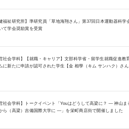
健福祉研究所】準研究員「草地海翔さん」第37回日本運動器科学
いて学会奨励賞を受賞
営社会学科】【就職・キャリア】文部科学省・留学生就職促進教
ムに新たに申請が認可された学生【金 相學（キム サンハク）さ
営社会学科】トークイベント「Youはどうして高梁に？ ― 神山ま
から（高梁）吉備国際大学に ―」を栄町商店街で開催しました