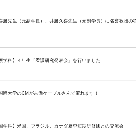
喜勝先生（元副学長）、井勝久喜先生（元副学長）に名誉教授の
護学科】４年生「看護研究発表会」を行いました
国際大学のCMが吉備ケーブルさんで流れます！
国学科】米国、ブラジル、カナダ夏季短期研修団との交流会