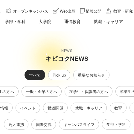
ス
オープンキャンパス
Web出願
情報公開
教育・研究
学部・学科
大学院
通信教育
就職・キャリア
NEWS
キビコクNEWS
すべて
Pick up
重要なお知らせ
生の方へ
一般・企業の方へ
在学生・保護者の方へ
卒業生
試情報
イベント
報道関係
就職・キャリア
教育
高大連携
国際交流
キャンパスライフ
学部・学科