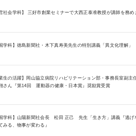
営社会学科】 三好市創業セミナーで大西正泰准教授が講師を務め
国学科】徳島新聞社・木下真寿美先生の特別講義「異文化理解」
業生の活躍】岡山協立病院リハビリテーション部・事務長室副主
翔さん『第14回 運動器の健康・日本賞』奨励賞受賞
国学科】山陽新聞社会長 松田 正己 先生「生き方」講義『逃げ
てみる、物事が変わる』